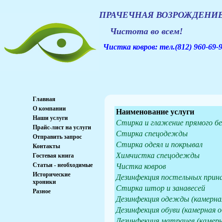
ПРАЧЕЧНАЯ ВОЗРОЖДЕНИ
Чистота во всем!
Ч
и
с
т
к
а
к
о
в
р
о
в:
тел.
(812) 960-69-
Главная
О компании
Наименование услуги
Наши услуги
Стирка и глажение прямого бе
Прайс-лист на услуги
Стирка спецодежды
Отправить запрос
Стирка одеял и покрывал
Контакты
Химчистка спецодежды
Гостевая книга
Статьи - необходимые
Чистка ковров
Исторические
Дезинфекция постельных при
хроники
Стирка штор и занавесей
Разное
Дезинфекция одежды (камерна
Дезинфекция обуви (камерная 
Дезинфекция матрацев (камер